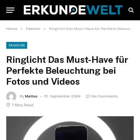
»
»
Home
Fashion
Ringlicht Das Must-Have für Perfekte Beleuchtung bei Fotos und Videos
FASHION
Ringlicht Das Must-Have für
Perfekte Beleuchtung bei
Fotos und Videos
By
Matteo
15. September 2024
No Comments
7 Mins Read