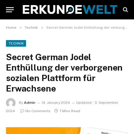
»
»
Home
Technik
Secret German Jodel Enthüllung der verborgenen sozialen Plattform für Erwachsene
TECHNIK
Secret German Jodel
Enthüllung der verborgenen
sozialen Plattform für
Erwachsene
By
Admin
14. January 2024
Updated:
3. September
2024
No Comments
7 Mins Read