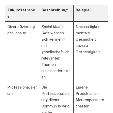
Zukunftstrend
Beschreibung
Beispiel
s
Diversifizierung
Social Media
Nachhaltigkeit,
der Inhalte
Girls
werden
mentale
sich vermehrt
Gesundheit,
mit
soziale
gesellschaftlich
Gerechtigkeit
relevanten
Themen
auseinandersetz
en.
Professionalisier
Die
Eigene
ung
Professionalisier
Produktlinien,
ung dieser
Markenpartners
Community wird
chaften
weiter