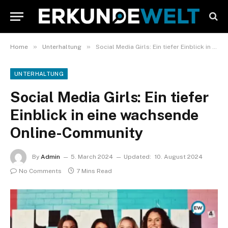
»
»
Home
Unterhaltung
Social Media Girls: Ein tiefer Einblick in eine wachsende Online-Community
UNTERHALTUNG
Social Media Girls: Ein tiefer
Einblick in eine wachsende
Online-Community
By
Admin
5. March 2024
Updated:
10. August 2024
No Comments
7 Mins Read