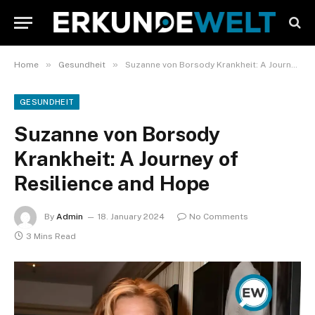
»
»
Home
Gesundheit
Suzanne von Borsody Krankheit: A Journey of Resilience and Hope
GESUNDHEIT
Suzanne von Borsody
Krankheit: A Journey of
Resilience and Hope
By
Admin
18. January 2024
No Comments
3 Mins Read