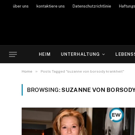
über uns
kontaktiere uns
Datenschutzrichtlinie
Haftung
HEIM
UNTERHALTUNG
LEBENS
»
Home
Posts Tagged "suzanne von borsody krankheit"
BROWSING:
SUZANNE VON BORSODY