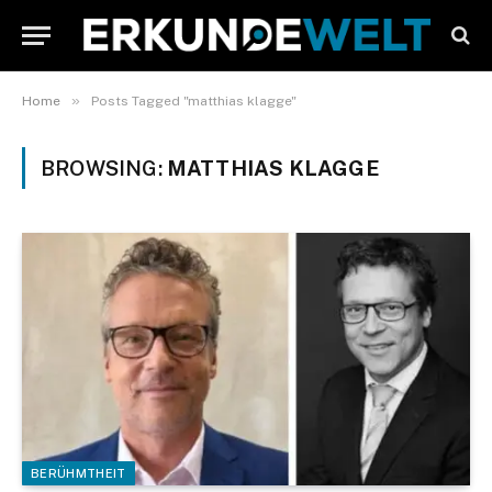
»
Home
Posts Tagged "matthias klagge"
BROWSING:
MATTHIAS KLAGGE
BERÜHMTHEIT