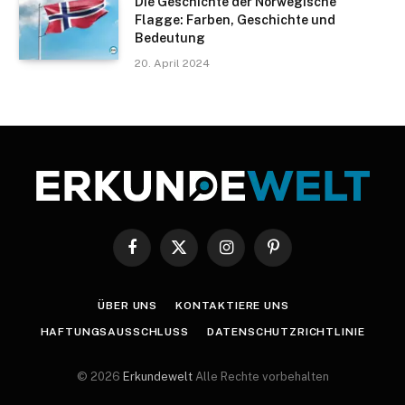
Die Geschichte der Norwegische
Flagge: Farben, Geschichte und
Bedeutung
20. April 2024
Facebook
X
Instagram
Pinterest
(Twitter)
ÜBER UNS
KONTAKTIERE UNS
HAFTUNGSAUSSCHLUSS
DATENSCHUTZRICHTLINIE
© 2026
Erkundewelt
Alle Rechte vorbehalten