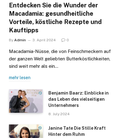
Entdecken Sie die Wunder der
Macadamia: gesundheitliche
Vorteile, köstliche Rezepte und
Kauftipps
By
Admin
3. April 2024
0
Macadamia-Nüsse, die von Feinschmeckern auf
der ganzen Welt geliebten Butterköstlichkeiten,
sind weit mehr als ein…
mehr lesen
Benjamin Baarz: Einblicke in
das Leben des vielseitigen
Unternehmers
8. July 2024
Janine Tate Die Stille Kraft
Hinter dem Ruhm