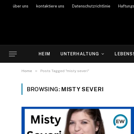
über uns
kontaktiere uns
Datenschutzrichtlinie
Haftung
HEIM
UNTERHALTUNG
LEBENS
»
Home
Posts Tagged "misty severi"
BROWSING:
MISTY SEVERI