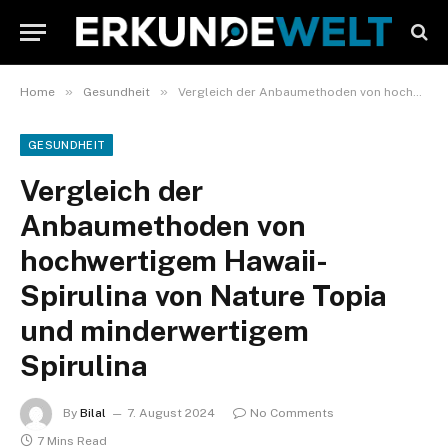
»
»
Home
Gesundheit
Vergleich der Anbaumethoden von hochwertigem Hawaii-Spirulina von Nature Topia und minderwertigem Spirulina
GESUNDHEIT
Vergleich der
Anbaumethoden von
hochwertigem Hawaii-
Spirulina von Nature Topia
und minderwertigem
Spirulina
By
Bilal
7. August 2024
No Comments
7 Mins Read