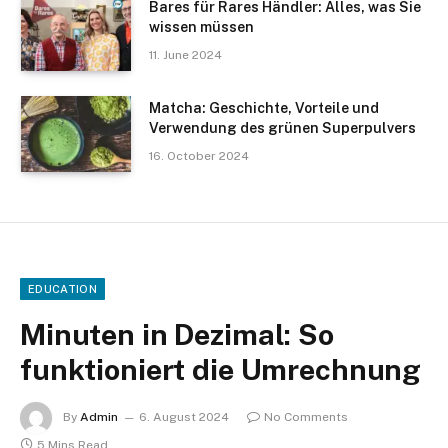
Bares für Rares Händler: Alles, was Sie
wissen müssen
11. June 2024
Matcha: Geschichte, Vorteile und
Verwendung des grünen Superpulvers
16. October 2024
EDUCATION
Minuten in Dezimal: So
funktioniert die Umrechnung
By
Admin
6. August 2024
No Comments
5 Mins Read