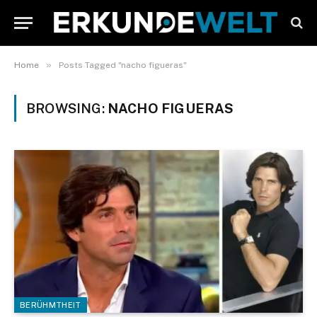
»
Home
Posts Tagged "nacho figueras"
BROWSING:
NACHO FIGUERAS
BERÜHMTHEIT