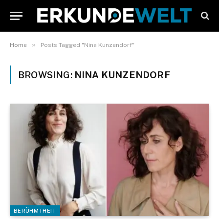
»
Home
Posts Tagged "Nina Kunzendorf"
BROWSING:
NINA KUNZENDORF
BERÜHMTHEIT