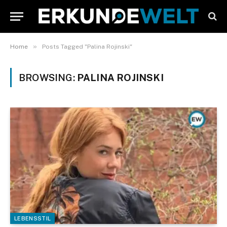
»
Home
Posts Tagged "Palina Rojinski"
BROWSING:
PALINA ROJINSKI
LEBENSSTIL