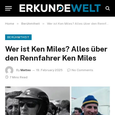
»
»
Home
Berühmtheit
Wer ist Ken Miles? Alles über den Rennfahrer Ken Miles
BERÜHMTHEIT
Wer ist Ken Miles? Alles über
den Rennfahrer Ken Miles
By
Matteo
19. February 2025
No Comments
7 Mins Read