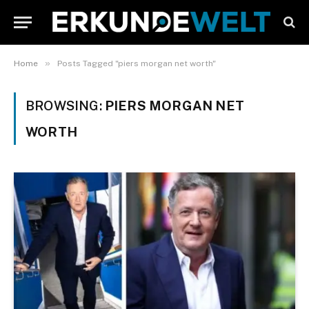
»
Home
Posts Tagged "piers morgan net worth"
BROWSING:
PIERS MORGAN NET
WORTH