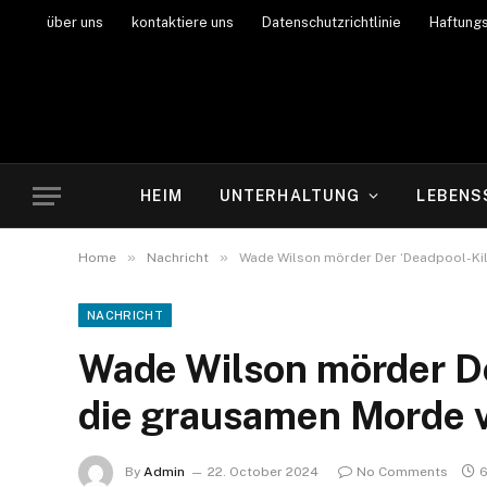
über uns
kontaktiere uns
Datenschutzrichtlinie
Haftung
HEIM
UNTERHALTUNG
LEBENS
»
»
Home
Nachricht
Wade Wilson mörder Der ‘Deadpool-Kil
NACHRICHT
Wade Wilson mörder De
die grausamen Morde 
By
Admin
22. October 2024
No Comments
6