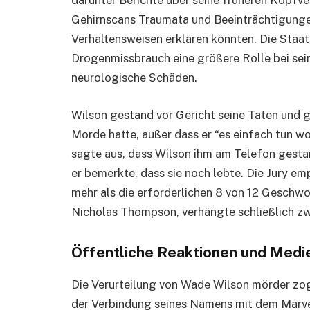
darunter Berichte über seine früheren Kopfve
Gehirnscans Traumata und Beeinträchtigungen
Verhaltensweisen erklären könnten. Die Staa
Drogenmissbrauch eine größere Rolle bei sei
neurologische Schäden.
Wilson gestand vor Gericht seine Taten und ga
Morde hatte, außer dass er “es einfach tun wol
sagte aus, dass Wilson ihm am Telefon gesta
er bemerkte, dass sie noch lebte. Die Jury e
mehr als die erforderlichen 8 von 12 Geschwo
Nicholas Thompson, verhängte schließlich z
Öffentliche Reaktionen und Medi
Die Verurteilung von Wade Wilson mörder zog
der Verbindung seines Namens mit dem Marve