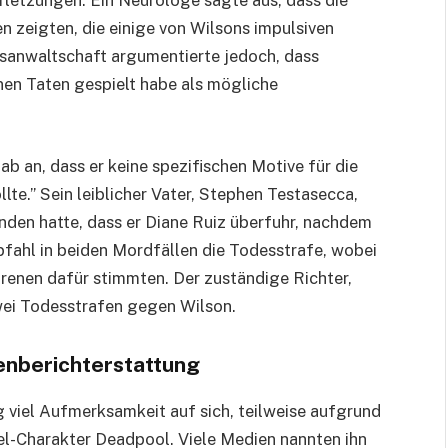
rletzungen. Ein Neurologe sagte aus, dass die
 zeigten, die einige von Wilsons impulsiven
tsanwaltschaft argumentierte jedoch, dass
nen Taten gespielt habe als mögliche
b an, dass er keine spezifischen Motive für die
lte.” Sein leiblicher Vater, Stephen Testasecca,
nden hatte, dass er Diane Ruiz überfuhr, nachdem
mpfahl in beiden Mordfällen die Todesstrafe, wobei
renen dafür stimmten. Der zuständige Richter,
wei Todesstrafen gegen Wilson.
enberichterstattung
 viel Aufmerksamkeit auf sich, teilweise aufgrund
l-Charakter Deadpool. Viele Medien nannten ihn