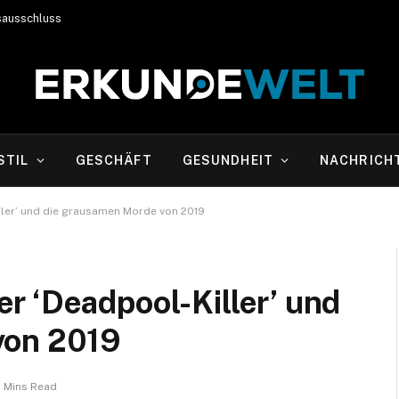
sausschluss
STIL
GESCHÄFT
GESUNDHEIT
NACHRICH
ler’ und die grausamen Morde von 2019
r ‘Deadpool-Killer’ und
von 2019
 Mins Read