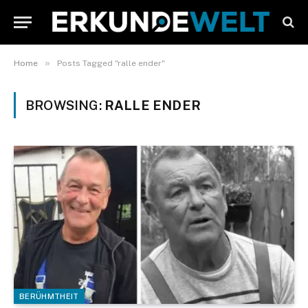
»
Home
Posts Tagged "ralle ender"
BROWSING:
RALLE ENDER
BERÜHMTHEIT