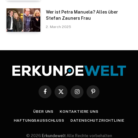
Wer ist Petra Manuela? Alles über
Stefan Zauners Frau
2. March 2025
Facebook
X
Instagram
Pinterest
(Twitter)
ÜBER UNS
KONTAKTIERE UNS
HAFTUNGSAUSSCHLUSS
DATENSCHUTZRICHTLINIE
© 2026
Erkundewelt
Alle Rechte vorbehalten