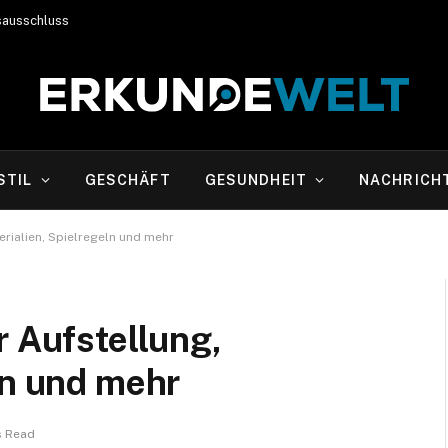
sausschluss
STIL
GESCHÄFT
GESUNDHEIT
NACHRICH
erialien, Spielregeln und mehr
r Aufstellung,
ln und mehr
s Read