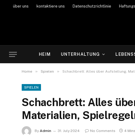
über uns
kontaktiere uns
Datenschutzrichtlinie
Haftung
HEIM
UNTERHALTUNG
LEBENS
»
»
Home
Spielen
Schachbrett: Alles über Aufstellung, Mat
SPIELEN
Schachbrett: Alles übe
Materialien, Spielrege
By
Admin
31. July 2024
No Comments
4 Min