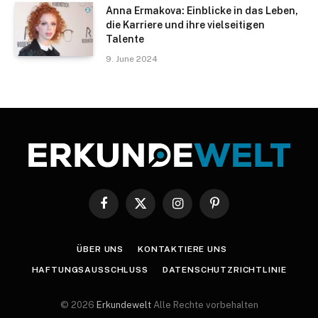
Anna Ermakova: Einblicke in das Leben,
die Karriere und ihre vielseitigen
Talente
9. June 2024
Facebook
X
Instagram
Pinterest
(Twitter)
ÜBER UNS
KONTAKTIERE UNS
HAFTUNGSAUSSCHLUSS
DATENSCHUTZRICHTLINIE
© 2026
Erkundewelt
Alle Rechte vorbehalten