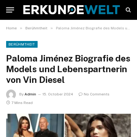
»
»
Home
Berühmtheit
Paloma Jiménez Biografie des Models und Lebenspartnerin von Vin Diesel
BERÜHMTHEIT
Paloma Jiménez Biografie des
Models und Lebenspartnerin
von Vin Diesel
By
Admin
15. October 2024
No Comments
7 Mins Read