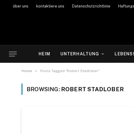
über uns
kontaktiere uns
Datenschutzrichtlinie
Haftung
HEIM
UNTERHALTUNG
LEBENS
»
Home
Posts Tagged "Robert Stadlober"
BROWSING:
ROBERT STADLOBER