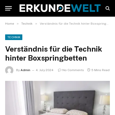
»
»
Home
Technik
Verständnis für die Technik hinter Boxspringbetten
TECHNIK
Verständnis für die Technik
hinter Boxspringbetten
By
Admin
4. July 2024
No Comments
5 Mins Read