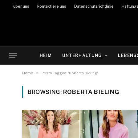
über uns
kontaktiere uns
Datenschutzrichtlinie
Haftung
HEIM
UNTERHALTUNG
LEBENS
»
Home
Posts Tagged "Roberta Bieling"
BROWSING:
ROBERTA BIELING