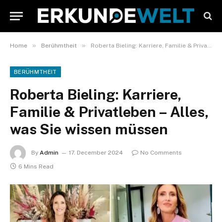
»
»
Home
Berühmtheit
Roberta Bieling: Karriere, Familie & Privatleben – Alles, was Sie wissen müssen
BERÜHMTHEIT
Roberta Bieling: Karriere,
Familie & Privatleben – Alles,
was Sie wissen müssen
By
Admin
17. December 2024
No Comments
6 Mins Read