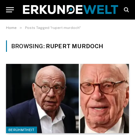
»
Home
Posts Tagged "rupert murdoch"
BROWSING:
RUPERT MURDOCH
BERÜHMTHEIT