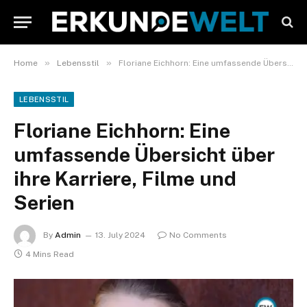
»
»
Home
Lebensstil
Floriane Eichhorn: Eine umfassende Übersicht über ihre Karriere, Filme und Serien
LEBENSSTIL
Floriane Eichhorn: Eine
umfassende Übersicht über
ihre Karriere, Filme und
Serien
By
Admin
13. July 2024
No Comments
4 Mins Read