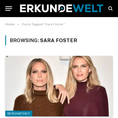
»
Home
Posts Tagged "Sara Foster"
BROWSING:
SARA FOSTER
BERÜHMTHEIT