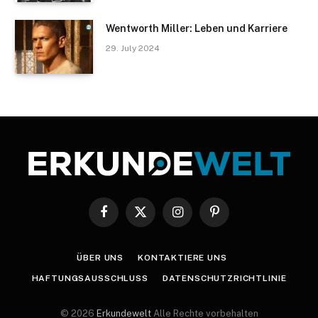
Wentworth Miller: Leben und Karriere
29. July 2024
Facebook
X
Instagram
Pinterest
(Twitter)
ÜBER UNS
KONTAKTIERE UNS
HAFTUNGSAUSSCHLUSS
DATENSCHUTZRICHTLINIE
© 2026
Erkundewelt
Alle Rechte vorbehalten