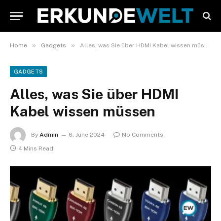
»
»
Home
Gadgets
Alles, was Sie über HDMI Kabel wissen müssen
GADGETS
Alles, was Sie über HDMI
Kabel wissen müssen
By
Admin
6. June 2024
No Comments
4 Mins Read