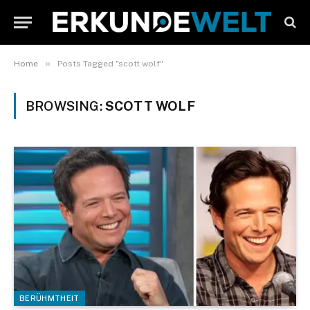
»
Home
Posts Tagged "scott wolf"
BROWSING:
SCOTT WOLF
BERÜHMTHEIT