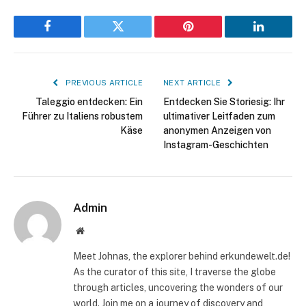
Facebook
Twitter
Pinterest
LinkedIn
PREVIOUS ARTICLE
NEXT ARTICLE
Taleggio entdecken: Ein
Entdecken Sie Storiesig: Ihr
Führer zu Italiens robustem
ultimativer Leitfaden zum
Käse
anonymen Anzeigen von
Instagram-Geschichten
Admin
Website
Meet Johnas, the explorer behind erkundewelt.de!
As the curator of this site, I traverse the globe
through articles, uncovering the wonders of our
world. Join me on a journey of discovery and