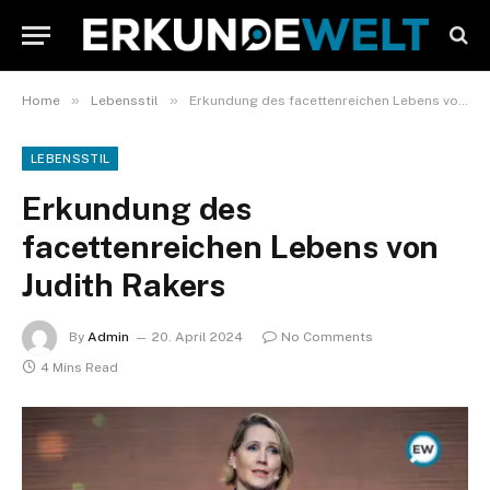
»
»
Home
Lebensstil
Erkundung des facettenreichen Lebens von Judith Rakers
LEBENSSTIL
Erkundung des
facettenreichen Lebens von
Judith Rakers
By
Admin
20. April 2024
No Comments
4 Mins Read