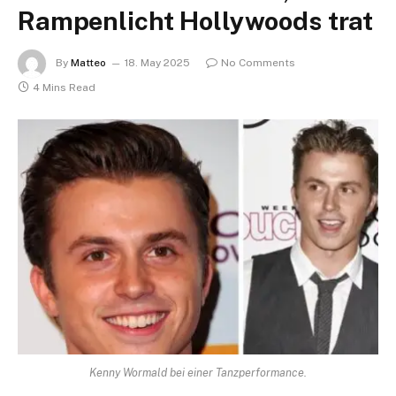
Rampenlicht Hollywoods trat
By
Matteo
18. May 2025
No Comments
4 Mins Read
Kenny Wormald bei einer Tanzperformance.