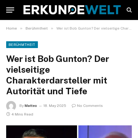
»
»
Home
Berühmtheit
Wer ist Bob Gunton? Der vielseitige Charakterdarsteller mit Autorität und Tiefe
BERÜHMTHEIT
Wer ist Bob Gunton? Der
vielseitige
Charakterdarsteller mit
Autorität und Tiefe
By
Matteo
18. May 2025
No Comments
4 Mins Read