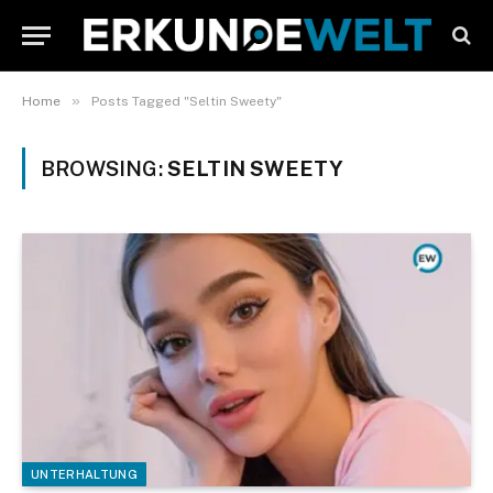
»
Home
Posts Tagged "Seltin Sweety"
BROWSING:
SELTIN SWEETY
UNTERHALTUNG