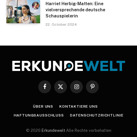
Harriet Herbig-Matten: Eine
vielversprechende deutsche
Schauspielerin
22. October 2024
Facebook
X
Instagram
Pinterest
(Twitter)
ÜBER UNS
KONTAKTIERE UNS
HAFTUNGSAUSSCHLUSS
DATENSCHUTZRICHTLINIE
© 2026
Erkundewelt
Alle Rechte vorbehalten