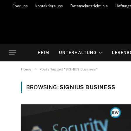
über uns
kontaktiere uns
Datenschutzrichtlinie
Haftung
HEIM
UNTERHALTUNG
LEBENS
»
Home
Posts Tagged "SIGNIUS Business"
BROWSING:
SIGNIUS BUSINESS