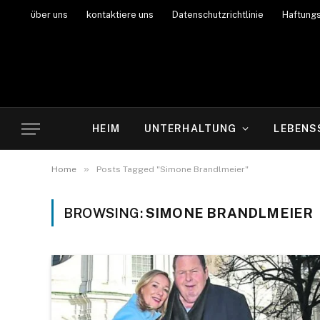
über uns
kontaktiere uns
Datenschutzrichtlinie
Haftung
HEIM
UNTERHALTUNG
LEBENS
»
Home
Posts Tagged "Simone Brandlmeier"
BROWSING:
SIMONE BRANDLMEIER