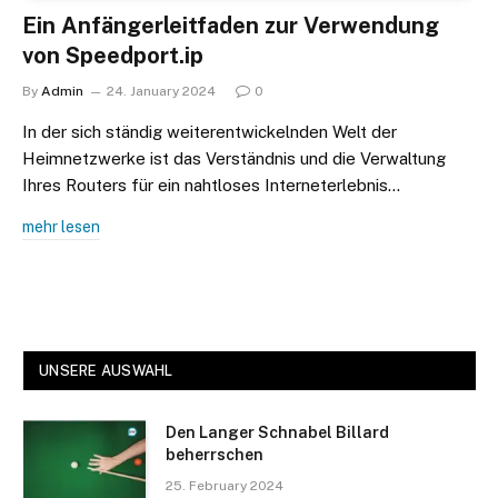
Ein Anfängerleitfaden zur Verwendung
von Speedport.ip
By
Admin
24. January 2024
0
In der sich ständig weiterentwickelnden Welt der
Heimnetzwerke ist das Verständnis und die Verwaltung
Ihres Routers für ein nahtloses Interneterlebnis…
mehr lesen
UNSERE AUSWAHL
Den Langer Schnabel Billard
beherrschen
25. February 2024