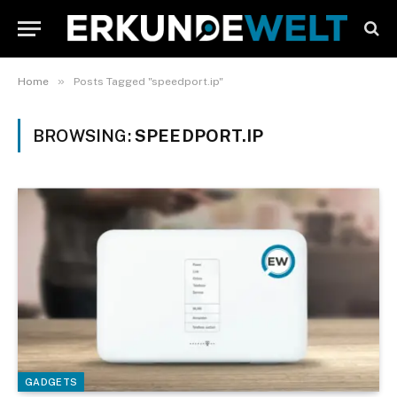
»
Home
Posts Tagged "speedport.ip"
BROWSING:
SPEEDPORT.IP
GADGETS