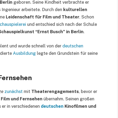
Berlin
geboren. Seine Kindheit verbrachte er
ls Ingenieur arbeitete. Durch den
kulturellen
ine
Leidenschaft für Film und Theater
. Schon
chauspielerei
und entschied sich nach der Schule
Schauspielkunst “Ernst Busch” in Berlin
.
lent und wurde schnell von der
deutschen
ndierte
Ausbildung
legte den Grundstein für seine
 Fernsehen
ze
zunächst
mit
Theaterengagements
, bevor er
n
Film und Fernsehen
übernahm. Seinen großen
ls er in verschiedenen
deutschen
Kinofilmen und