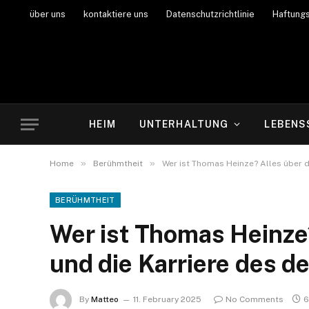
über uns
kontaktiere uns
Datenschutzrichtlinie
Haftung
HEIM
UNTERHALTUNG
LEBENS
»
»
Home
Berühmtheit
Wer ist Thomas Heinze? Alles über 
BERÜHMTHEIT
Wer ist Thomas Heinze
und die Karriere des 
By
Matteo
11. February 2025
No Comments
6