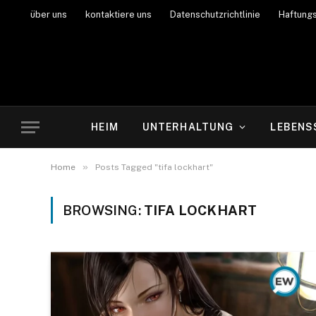
über uns
kontaktiere uns
Datenschutzrichtlinie
Haftung
HEIM
UNTERHALTUNG
LEBENS
»
Home
Posts Tagged "tifa lockhart"
BROWSING:
TIFA LOCKHART