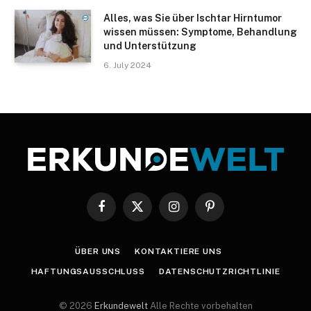
Alles, was Sie über Ischtar Hirntumor
wissen müssen: Symptome, Behandlung
und Unterstützung
6. July 2024
Facebook
X
Instagram
Pinterest
(Twitter)
ÜBER UNS
KONTAKTIERE UNS
HAFTUNGSAUSSCHLUSS
DATENSCHUTZRICHTLINIE
© 2026
Erkundewelt
Alle Rechte vorbehalten