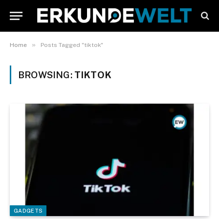
»
Home
Posts Tagged "tiktok"
BROWSING:
TIKTOK
GADGETS