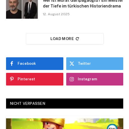
Wer ist Murat Garipağaoğlu? Ein Meister
der Tiefe im türkischen Historiendrama​
12. August 2025
LOAD MORE
Facebook
Twitter
Pinterest
Instagram
NICHT VERPASSEN