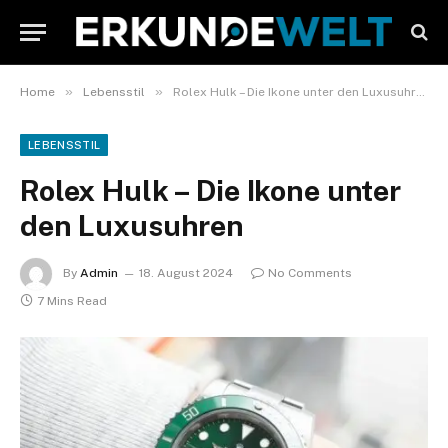
»
»
Home
Lebensstil
Rolex Hulk – Die Ikone unter den Luxusuhren
LEBENSSTIL
Rolex Hulk – Die Ikone unter
den Luxusuhren
By
Admin
18. August 2024
No Comments
7 Mins Read