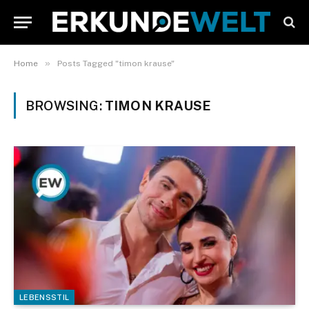
»
Home
Posts Tagged "timon krause"
BROWSING:
TIMON KRAUSE
LEBENSSTIL