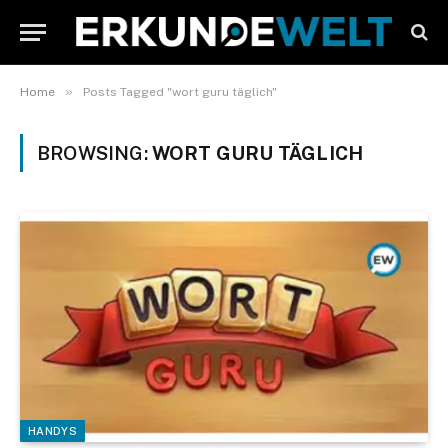
»
Home
Posts Tagged "wort guru täglich"
BROWSING:
WORT GURU TÄGLICH
HANDYS