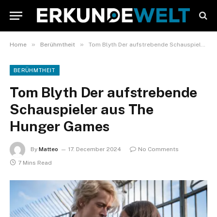
»
»
Home
Berühmtheit
Tom Blyth Der aufstrebende Schauspieler aus The Hunger Games
BERÜHMTHEIT
Tom Blyth Der aufstrebende
Schauspieler aus The
Hunger Games
By
Matteo
17. December 2024
No Comments
7 Mins Read