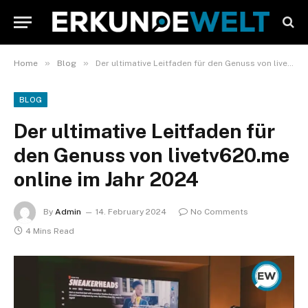
»
»
Home
Blog
Der ultimative Leitfaden für den Genuss von livetv620.me online im Jahr 2024
BLOG
Der ultimative Leitfaden für
den Genuss von livetv620.me
online im Jahr 2024
By
Admin
14. February 2024
No Comments
4 Mins Read