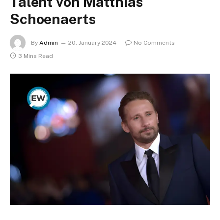
Talent von Matthias
Schoenaerts
By
Admin
20. January 2024
No Comments
3 Mins Read