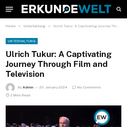
»
»
Home
Unterhaltung
Ulrich Tukur: A Captivating Journey Through Film and Television
UNTERHALTUNG
Ulrich Tukur: A Captivating
Journey Through Film and
Television
By
Admin
20. January 2024
No Comments
2 Mins Read