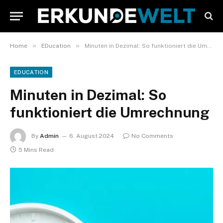
»
»
Home
EDucation
Minuten in Dezimal: So funktioniert die Umrechnung
EDUCATION
Minuten in Dezimal: So
funktioniert die Umrechnung
By
Admin
6. August 2024
No Comments
5 Mins Read