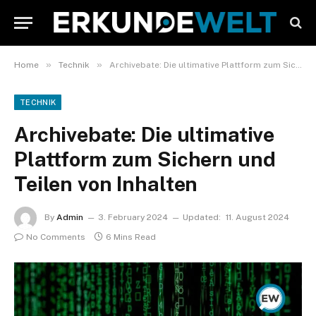
»
»
Home
Technik
Archivebate: Die ultimative Plattform zum Sichern und Teilen von Inhalten
TECHNIK
Archivebate: Die ultimative
Plattform zum Sichern und
Teilen von Inhalten
By
Admin
3. February 2024
Updated:
11. August 2024
No Comments
6 Mins Read