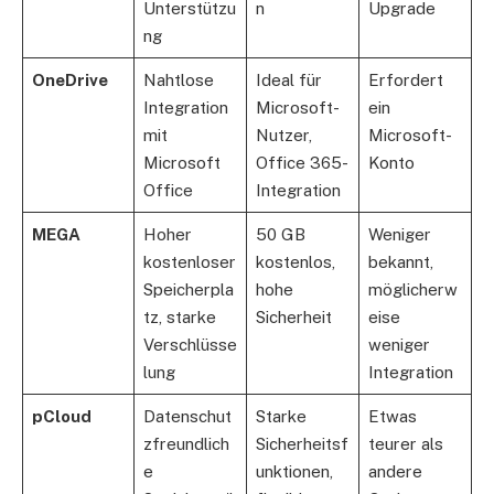
Unterstützu
n
Upgrade
ng
OneDrive
Nahtlose
Ideal für
Erfordert
Integration
Microsoft-
ein
mit
Nutzer,
Microsoft-
Microsoft
Office 365-
Konto
Office
Integration
MEGA
Hoher
50 GB
Weniger
kostenloser
kostenlos,
bekannt,
Speicherpla
hohe
möglicherw
tz, starke
Sicherheit
eise
Verschlüsse
weniger
lung
Integration
pCloud
Datenschut
Starke
Etwas
zfreundlich
Sicherheitsf
teurer als
e
unktionen,
andere