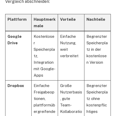
Vergleich abschneiden:
Plattform
Hauptmerk
Vorteile
Nachteile
male
Google
Kostenlose
Einfache
Begrenzter
Drive
r
Nutzung,
Speicherpla
Speicherpla
weit
tz in der
tz,
verbreitet
kostenlose
Integration
n Version
mit Google-
Apps
Dropbox
Einfache
Große
Begrenzter
Freigabeop
Nutzerbasis
Speicherpla
tionen,
, gute
tz ohne
plattformüb
Team-
kostenpflic
ergreifende
Kollaboratio
htiges