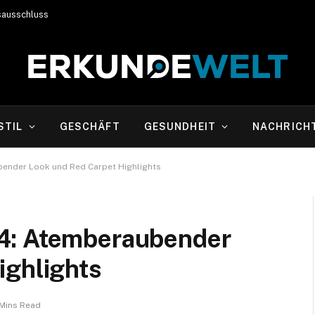
sausschluss
STIL
GESCHÄFT
GESUNDHEIT
NACHRICH
ender Look und Red Carpet Highlights
4: Atemberaubender
ighlights
Mins Read