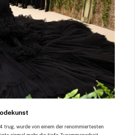
Modekunst
4 trug, wurde von einem der renommiertesten
gte einmal mehr die tiefe Zusammenarbeit