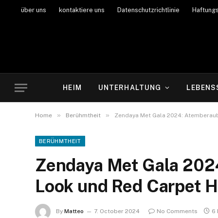
über uns
kontaktiere uns
Datenschutzrichtlinie
Haftung
HEIM
UNTERHALTUNG
LEBENS
»
»
Home
Berühmtheit
Zendaya Met Gala 2024: Atemberaub
BERÜHMTHEIT
Zendaya Met Gala 202
Look und Red Carpet H
By
Matteo
7. October 2024
No Comments
6 