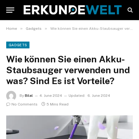
»
»
Home
Gadgets
Wie können Sie einen Akku-Staubsauger verwenden und was? Sind Es ist Vorteile?
GADGETS
Wie können Sie einen Akku-
Staubsauger verwenden und
was? Sind Es ist Vorteile?
By
Bilal
4. June 2024
Updated:
6. June 2024
No Comments
5 Mins Read