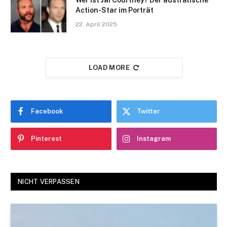
Wer ist Jai Courtney? Der australische
Action-Star im Porträt
22. April 2025
LOAD MORE
Facebook
Twitter
Pinterest
Instagram
NICHT VERPASSEN