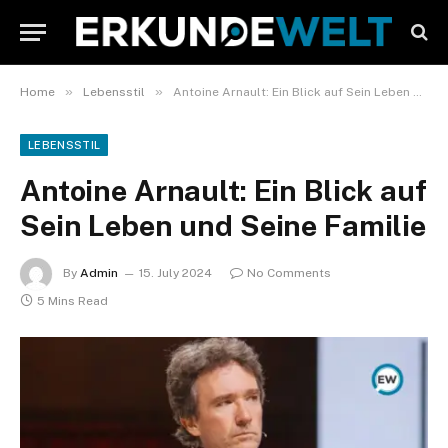
»
»
Home
Lebensstil
Antoine Arnault: Ein Blick auf Sein Leben und Seine Familie
LEBENSSTIL
Antoine Arnault: Ein Blick auf
Sein Leben und Seine Familie
By
Admin
15. July 2024
No Comments
5 Mins Read